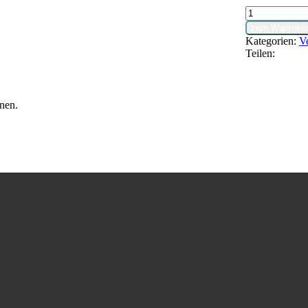
Bakterien-
und
zum Warenkor
Virenfilter
Kategorien:
Ve
Menge
Teilen:
nen.