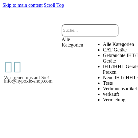
Skip to main content
Scroll Top
Alle
Alle Kategorien
Kategorien
CAT Geräte
Gebrauchte IHT
Geräte


IHT/IHHT Geräte
Praxen
Wir freuen uns auf Sie!
Neue IHT/IHHT 
info@hypoxie-shop.com
Tests
Verbrauchsartikel
verkauft
Vermietung