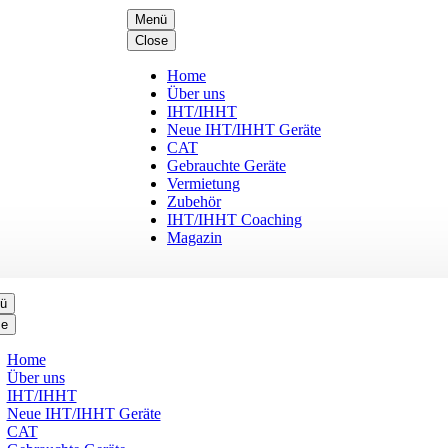
Menü
Close
Home
Über uns
IHT/IHHT
Neue IHT/IHHT Geräte
CAT
Gebrauchte Geräte
Vermietung
Zubehör
IHT/IHHT Coaching
Magazin
ü
se
Home
Über uns
IHT/IHHT
Neue IHT/IHHT Geräte
CAT