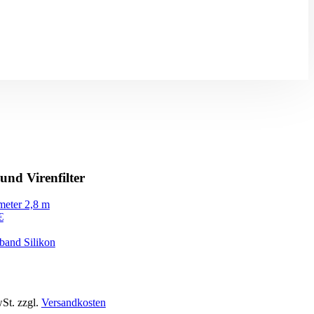
und Virenfilter
meter 2,8 m
€
and Silikon
St.
zzgl.
Versandkosten