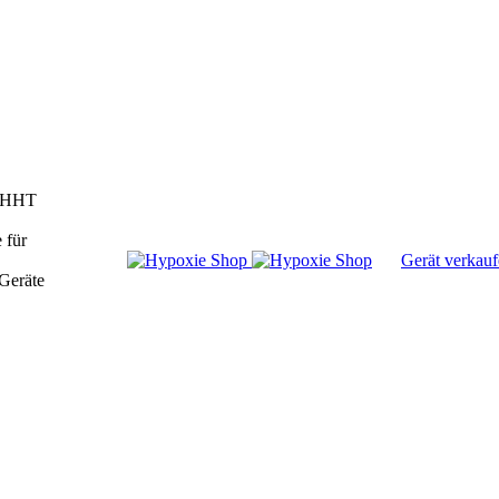
/IHHT
 für
Gerät verkau
Geräte