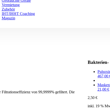
Gebrauchte Geräte
Vermietung
Zubehör
IHT/IHHT Coaching
Magazin
Bakterien- 
Pulsoxi
467,00
Maskenb
21,00
€
 Filtrationseffizienz von 99,9999% gefiltert. Die
2,50
€
inkl. 19 % Mw