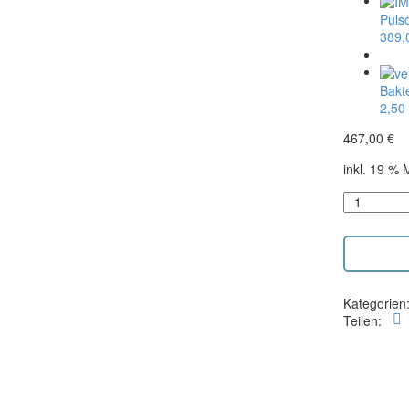
Puls
389,
Bakte
2,50
467,00
€
inkl. 19 % 
Pulsoximet
2,8
m
Menge
ZUM W
Kategorien
Teilen: