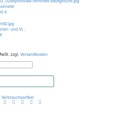
oximeter
00
€
rien- und Vi...
€
MwSt.
zzgl.
Versandkosten
er
ARENKORB HINZUFÜGEN
:
Verbrauchsartikel