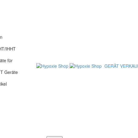
en
HT/IHHT
äte für
GERÄT VERKAU
T Geräte
ikel