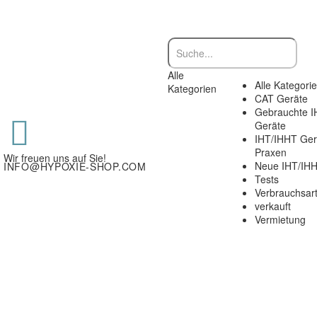
Alle
Alle Kategori
Kategorien
CAT Geräte
Gebrauchte I


Geräte
IHT/IHHT Ger
Praxen
Wir freuen uns auf Sie!
Neue IHT/IHH
INFO@HYPOXIE-SHOP.COM
Tests
Verbrauchsart
verkauft
Vermietung